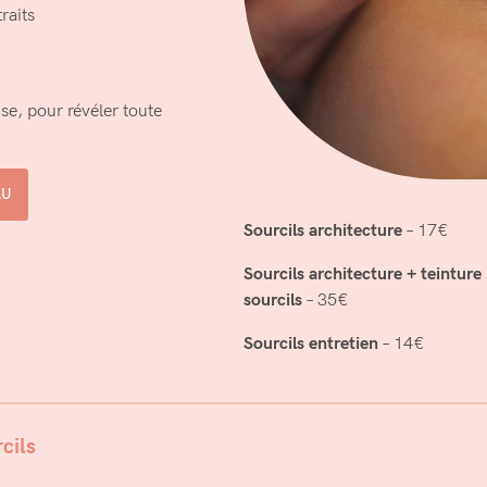
raits
ise, pour révéler toute
AU
Sourcils architecture
– 17€
Sourcils architecture + teinture
sourcils
– 35€
Sourcils entretien
– 14€
rcils