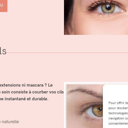
AU
ls
 extensions ni mascara ? Le
 soin consiste à courber vos cils
he instantané et durable.
Pour offrir l
pour stocker
technologies
navigation ou
 naturelle
consentement 