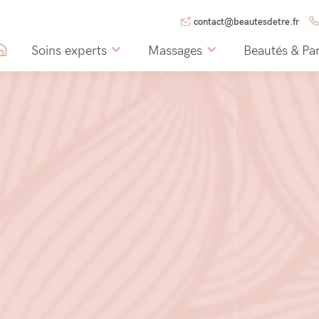
contact@beautesdetre.fr
Soins experts
Massages
Beautés & Pa