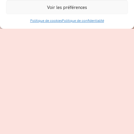
Voir les préférences
Politique de cookies
Politique de confidentialité
RÉSERVEZ
Et si vous passiez à l’épilation
par lumière pulsée ?
LIRE LA SUITE