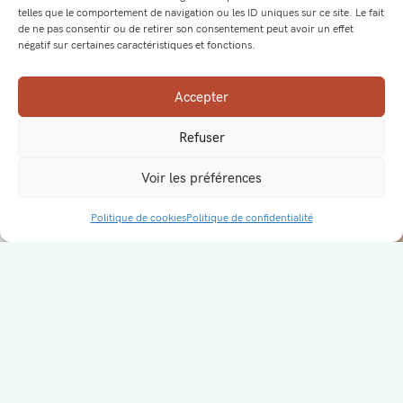
telles que le comportement de navigation ou les ID uniques sur ce site. Le fait
de ne pas consentir ou de retirer son consentement peut avoir un effet
négatif sur certaines caractéristiques et fonctions.
Accepter
Refuser
Voir les préférences
FAQ – Épilation Lumière Pulsée ARIANE
Politique de cookies
Politique de confidentialité
RÉSERVEZ
L’épilation par lumière pulsée est-elle
douloureuse ?
Combien de séances sont nécessaires